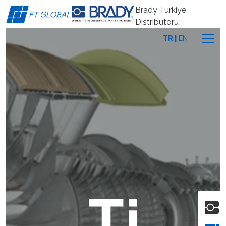
Brady Türkiye
Distribütörü
TR
EN
İLETİŞİM
REFERANSLAR
ÜRÜNLER
KURUMSAL